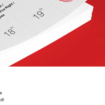
a
il!