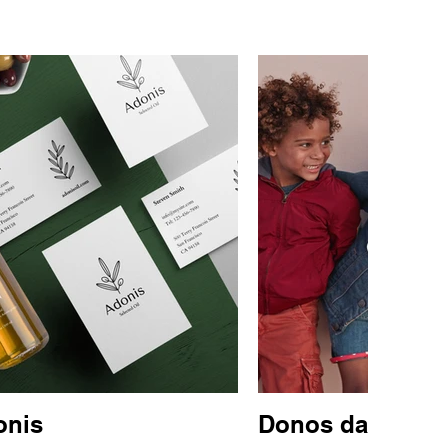
onis
Donos da Rua